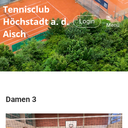
Tennisclub
Höchstadt a. d.
Login
Menü
Aisch
Damen 3