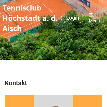
Tennisclub
Höchstadt a. d.
Login
Menü
Aisch
Kontakt