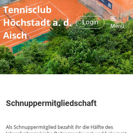
Tennisclub
Höchstadt a. d.
Login
Menü
Aisch
Schnuppermitgliedschaft
Als Schnuppermitglied bezahlt ihr die Hälfte des