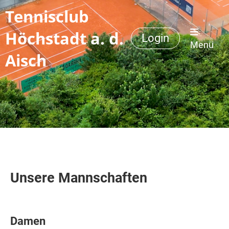
Tennisclub
Höchstadt a. d.
Login
Menü
Aisch
Unsere Mannschaften
Damen