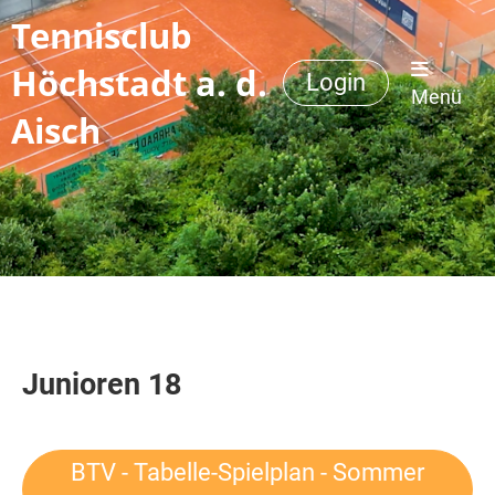
Tennisclub
Höchstadt a. d.
Login
Menü
Aisch
Junioren 18
BTV - Tabelle-Spielplan - Sommer