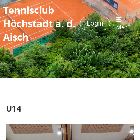
Tennisclub
Höchstadt a. d.
Login
Menü
Aisch
U14