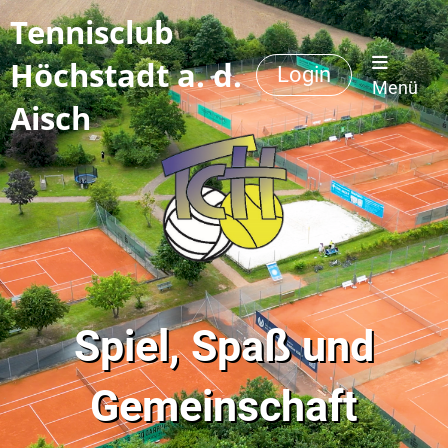
Tennisclub
Höchstadt a. d.
Login
Menü
Aisch
Spiel, Spaß und
Gemeinschaft