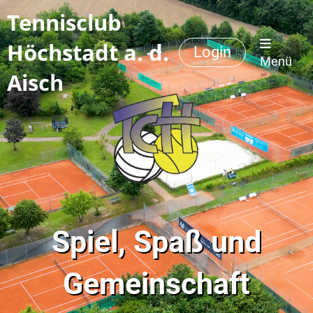
Tennisclub
Höchstadt a. d.
Login
Menü
Aisch
Spiel, Spaß und
Gemeinschaft