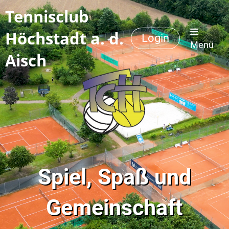
Tennisclub
Höchstadt a. d.
Login
Menü
Aisch
Spiel, Spaß und
Gemeinschaft