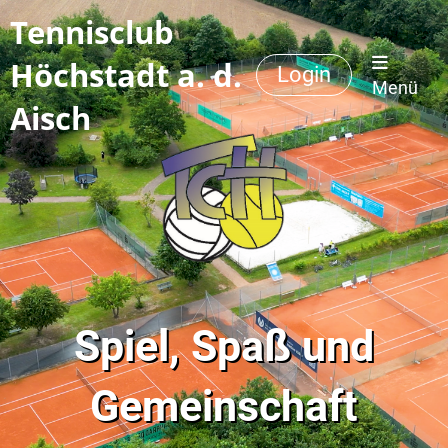
Tennisclub
Höchstadt a. d.
Login
Menü
Aisch
Spiel, Spaß und
Gemeinschaft