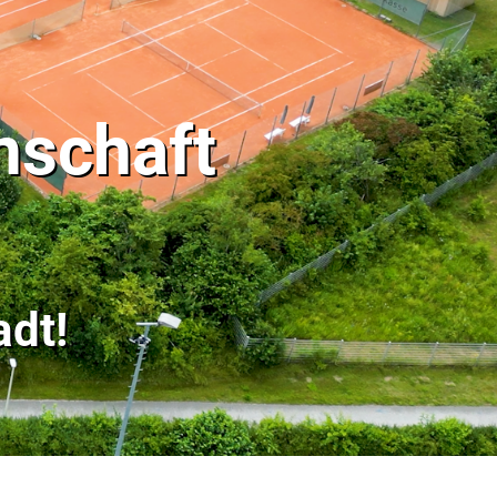
nschaft
dt!