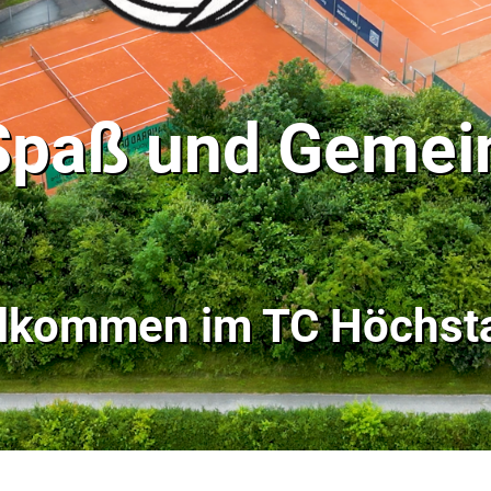
 Spaß und Gemei
llkommen im
TC Höchsta