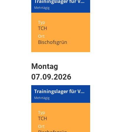
Trainingslager für Volleyball und Tennis
Mehrtägig
Typ
TCH
Ort
Bischofsgrün
Montag
07.09.2026
Trainingslager für Volleyball und Tennis
Mehrtägig
Typ
TCH
Ort