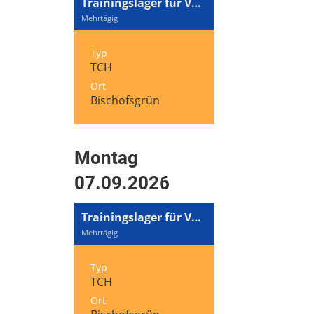
Trainingslager für Volleyball und Tennis
Mehrtägig
Typ
TCH
Ort
Bischofsgrün
Montag
07.09.2026
Trainingslager für Volleyball und Tennis
Mehrtägig
Typ
TCH
Ort