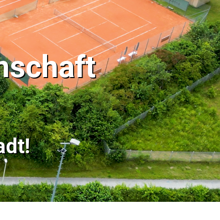
nschaft
dt!