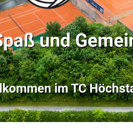
 Spaß und Gemei
llkommen im
TC Höchsta