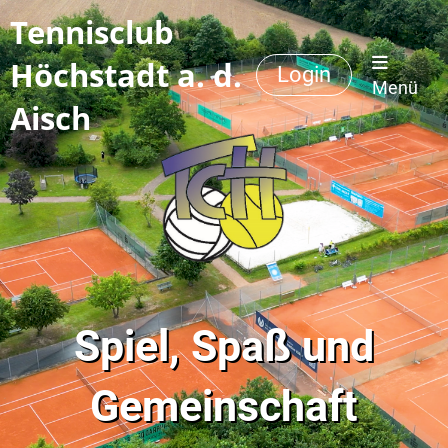
Tennisclub
Höchstadt a. d.
Login
Menü
Aisch
Spiel, Spaß und
Gemeinschaft