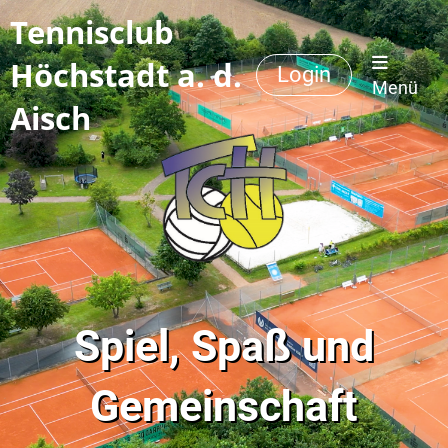
Tennisclub
Höchstadt a. d.
Login
Menü
Aisch
Spiel, Spaß und
Gemeinschaft