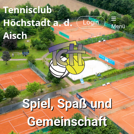
Tennisclub
Höchstadt a. d.
Login
Menü
Aisch
Spiel, Spaß und
Gemeinschaft