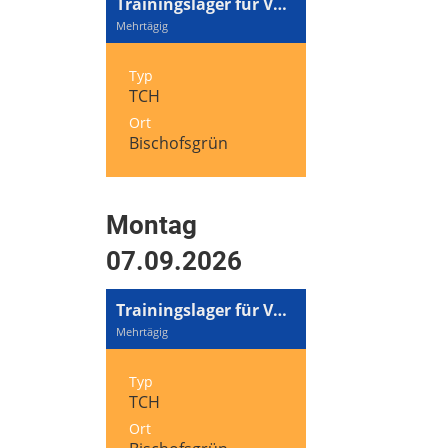
Trainingslager für Volleyball und Tennis
Mehrtägig
Typ
TCH
Ort
Bischofsgrün
Montag
07.09.2026
Trainingslager für Volleyball und Tennis
Mehrtägig
Typ
TCH
Ort