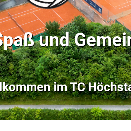
 Spaß und Gemei
llkommen im
TC Höchsta