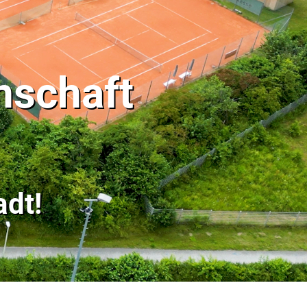
nschaft
dt!