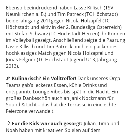
Ebenso beeindruckend haben Lasse Killisch (TSV
Neunkirchen a. B.) und Tim Patreck (TC Höchstadt)
beide Jahrgang 2011gegen Nicola Holzapfel (TC
Höchstadt und aktiv in der 2. Bundesliga Österreich)
mit Stefan Schwarz (TC Höchstadt Herren) ihr Können
im Volleyball gezeigt. Anschließend zeigte die Paarung
Lasse Killisch und Tim Patreck noch ein packendes
hochklassiges Match gegen Nicola Holzapfel und
Jonas Felgner (TC Höchstadt Jugend U13, Jahrgang
2013).
Kulinarisch? Ein Volltreffer!
Dank unseres Orga-
🍕
Teams gab’s leckeres Essen, kühle Drinks und
entspannte Lounge-Vibes bis spät in die Nacht. Ein
großes Dankeschön auch an Janik Nockmann für
Sound & Licht – das hat die Terrasse in eine echte
Feierzone verwandelt.
Für die Kids war auch gesorgt:
Julian, Timo und
🎈
Noah haben mit kreativen Spielen auf dem