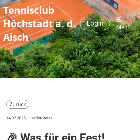
Tennisclub
Höchstadt a. d.
Login
Menü
Aisch
Zurück
14.07.2025
, Harder Petra
🎉 Was für ein Fest!