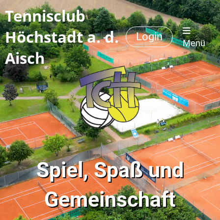
Tennisclub
Höchstadt a. d.
Login
Menü
Aisch
Spiel, Spaß und
Gemeinschaft