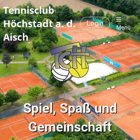
Tennisclub
Höchstadt a. d.
Login
Menü
Aisch
Spiel, Spaß und
Gemeinschaft