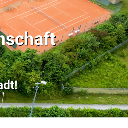
nschaft
dt!