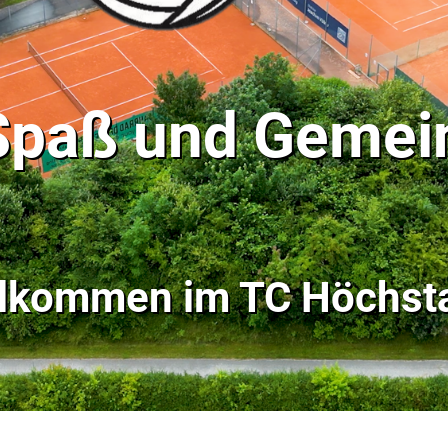
 Spaß und Gemei
llkommen im
TC Höchsta