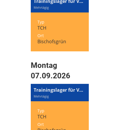
Trainingslager für Volleyball und Tennis
Mehrtägig
Typ
TCH
Ort
Bischofsgrün
Montag
07.09.2026
Trainingslager für Volleyball und Tennis
Mehrtägig
Typ
TCH
Ort